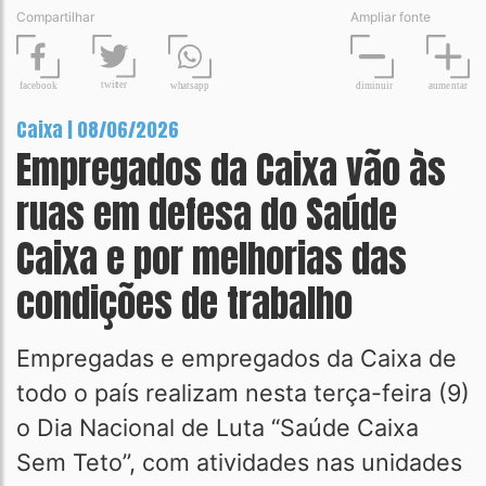
Compartilhar
Ampliar fonte
t
wit
t
er
fa
c
ebook
diminuir
aume
n
tar
wh
a
tsapp
Caixa | 08/06/2026
Empregados da Caixa vão às
ruas em defesa do Saúde
Caixa e por melhorias das
condições de trabalho
Empregadas e empregados da Caixa de
todo o país realizam nesta terça-feira (9)
o Dia Nacional de Luta “Saúde Caixa
Sem Teto”, com atividades nas unidades